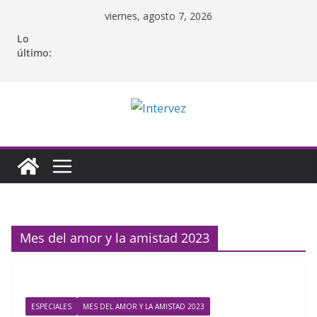
Saltar
viernes, agosto 7, 2026
al
Lo
contenido
último:
Mes del amor y la amistad 2023
ESPECIALES
MES DEL AMOR Y LA AMISTAD 2023