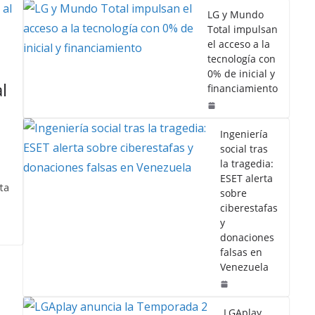
LG y Mundo
Total impulsan
el acceso a la
tecnología con
0% de inicial y
l
financiamiento
n
Ingeniería
social tras
la tragedia:
ESET alerta
sta
sobre
ciberestafas
y
donaciones
falsas en
Venezuela
LGAplay