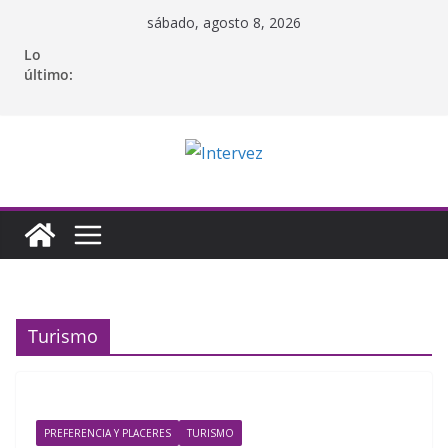
Saltar
sábado, agosto 8, 2026
al
Lo
contenido
último:
Turismo
PREFERENCIA Y PLACERES
TURISMO