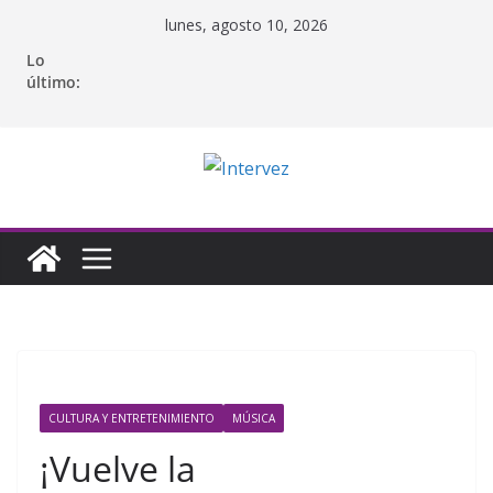
Saltar
lunes, agosto 10, 2026
al
Lo
contenido
último:
CULTURA Y ENTRETENIMIENTO
MÚSICA
¡Vuelve la