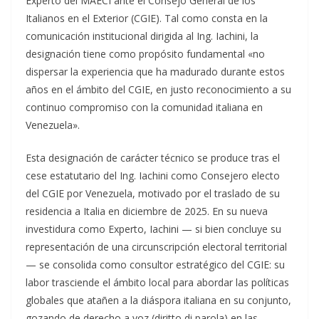
Experto del MAECI ante el Consejo General de los
Italianos en el Exterior (CGIE). Tal como consta en la
comunicación institucional dirigida al Ing. Iachini, la
designación tiene como propósito fundamental «no
dispersar la experiencia que ha madurado durante estos
años en el ámbito del CGIE, en justo reconocimiento a su
continuo compromiso con la comunidad italiana en
Venezuela».
Esta designación de carácter técnico se produce tras el
cese estatutario del Ing. Iachini como Consejero electo
del CGIE por Venezuela, motivado por el traslado de su
residencia a Italia en diciembre de 2025. En su nueva
investidura como Experto, Iachini — si bien concluye su
representación de una circunscripción electoral territorial
— se consolida como consultor estratégico del CGIE: su
labor trasciende el ámbito local para abordar las políticas
globales que atañen a la diáspora italiana en su conjunto,
gozando de derecho a voz (diritto di parola) en las