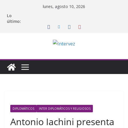
Saltar
lunes, agosto 10, 2026
al
Lo
contenido
último:
DIPLOMÁTICOS
INTER DIPLOMÁTICOS Y RELIGIOSOS
Antonio Iachini presenta