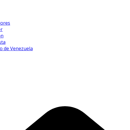
dores
er
ón
sta
o de Venezuela