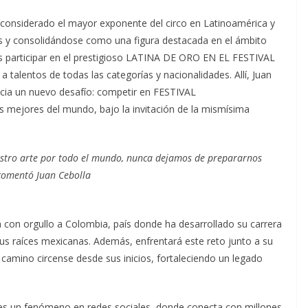
 considerado el mayor exponente del circo en Latinoamérica y
s y consolidándose como una figura destacada en el ámbito
ras participar en el prestigioso LATINA DE ORO EN EL FESTIVAL
lentos de todas las categorías y nacionalidades. Allí, Juan
cia un nuevo desafío: competir en FESTIVAL
mejores del mundo, bajo la invitación de la mismísima
estro arte por todo el mundo, nunca dejamos de prepararnos
 comentó Juan Cebolla
con orgullo a Colombia, país donde ha desarrollado su carrera
us raíces mexicanas. Además, enfrentará este reto junto a su
 camino circense desde sus inicios, fortaleciendo un legado
s un fenómeno en redes sociales, donde conecta con millones