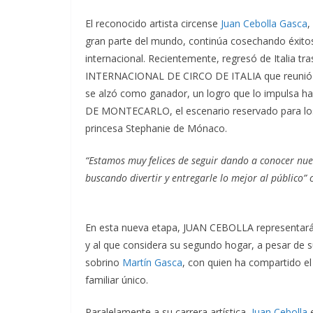
El reconocido artista circense
Juan Cebolla Gasca
,
gran parte del mundo, continúa cosechando éxito
internacional. Recientemente, regresó de Italia t
INTERNACIONAL DE CIRCO DE ITALIA que reunió a ta
se alzó como ganador, un logro que lo impulsa ha
DE MONTECARLO, el escenario reservado para los 
princesa Stephanie de Mónaco.
“Estamos muy felices de seguir dando a conocer nu
buscando divertir y entregarle lo mejor al público”
En esta nueva etapa, JUAN CEBOLLA representará 
y al que considera su segundo hogar, a pesar de s
sobrino
Martín Gasca
, con quien ha compartido el
familiar único.
Paralelamente a su carrera artística,
Juan Cebolla
e