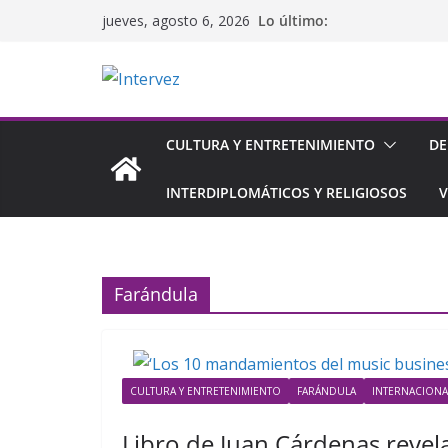
Saltar
Lo último:
jueves, agosto 6, 2026
al
contenido
CULTURA Y ENTRETENIMIENTO
DE
INTERDIPLOMÁTICOS Y RELIGIOSOS
V
Farándula
CULTURA Y ENTRETENIMIENTO
FARÁNDULA
INTERNACIONA
Libro de Juan Cárdenas revel