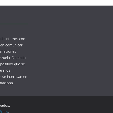
de internet con
iten comunicar
ormaciones
nezuela. Dejando
 positivo que se
ara los
 se interesan en
nacional.
vados.
Press
.