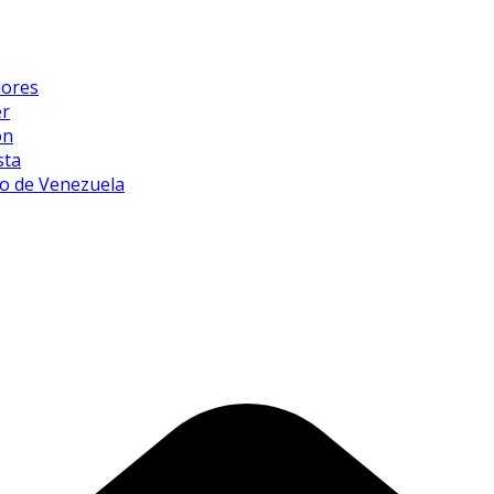
dores
er
ón
sta
o de Venezuela