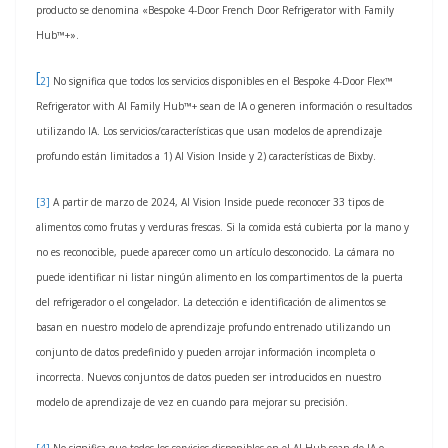
producto se denomina «Bespoke 4-Door French Door Refrigerator with Family
Hub™+».
[
2]
No significa que todos los servicios disponibles en el Bespoke 4-Door Flex™
Refrigerator with AI Family Hub™+ sean de IA o generen información o resultados
utilizando IA. Los servicios/características que usan modelos de aprendizaje
profundo están limitados a 1) AI Vision Inside y 2) características de Bixby.
[3]
A partir de marzo de 2024, AI Vision Inside puede reconocer 33 tipos de
alimentos como frutas y verduras frescas. Si la comida está cubierta por la mano y
no es reconocible, puede aparecer como un artículo desconocido. La cámara no
puede identificar ni listar ningún alimento en los compartimentos de la puerta
del refrigerador o el congelador. La detección e identificación de alimentos se
basan en nuestro modelo de aprendizaje profundo entrenado utilizando un
conjunto de datos predefinido y pueden arrojar información incompleta o
incorrecta. Nuevos conjuntos de datos pueden ser introducidos en nuestro
modelo de aprendizaje de vez en cuando para mejorar su precisión.
[4]
No significa que todos los servicios disponibles en el AI Hub sean de IA o