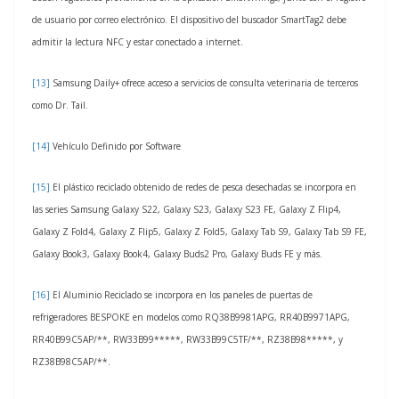
de usuario por correo electrónico. El dispositivo del buscador SmartTag2 debe
admitir la lectura NFC y estar conectado a internet.
[13]
Samsung Daily+ ofrece acceso a servicios de consulta veterinaria de terceros
como Dr. Tail.
[14]
Vehículo Definido por Software
[15]
El plástico reciclado obtenido de redes de pesca desechadas se incorpora en
las series Samsung Galaxy S22, Galaxy S23, Galaxy S23 FE, Galaxy Z Flip4,
Galaxy Z Fold4, Galaxy Z Flip5, Galaxy Z Fold5, Galaxy Tab S9, Galaxy Tab S9 FE,
Galaxy Book3, Galaxy Book4, Galaxy Buds2 Pro, Galaxy Buds FE y más.
[16]
El Aluminio Reciclado se incorpora en los paneles de puertas de
refrigeradores BESPOKE en modelos como RQ38B9981APG, RR40B9971APG,
RR40B99C5AP/**, RW33B99*****, RW33B99C5TF/**, RZ38B98*****, y
RZ38B98C5AP/**.