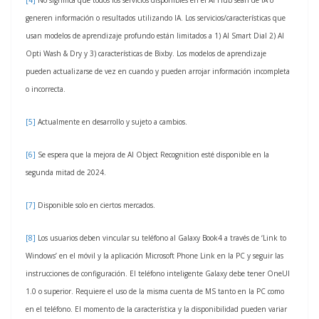
generen información o resultados utilizando IA. Los servicios/características que
usan modelos de aprendizaje profundo están limitados a 1) AI Smart Dial 2) AI
Opti Wash & Dry y 3) características de Bixby. Los modelos de aprendizaje
pueden actualizarse de vez en cuando y pueden arrojar información incompleta
o incorrecta.
[5]
Actualmente en desarrollo y sujeto a cambios.
[6]
Se espera que la mejora de AI Object Recognition esté disponible en la
segunda mitad de 2024.
[7]
Disponible solo en ciertos mercados.
[8]
Los usuarios deben vincular su teléfono al Galaxy Book4 a través de ‘Link to
Windows’ en el móvil y la aplicación Microsoft Phone Link en la PC y seguir las
instrucciones de configuración. El teléfono inteligente Galaxy debe tener OneUI
1.0 o superior. Requiere el uso de la misma cuenta de MS tanto en la PC como
en el teléfono. El momento de la característica y la disponibilidad pueden variar