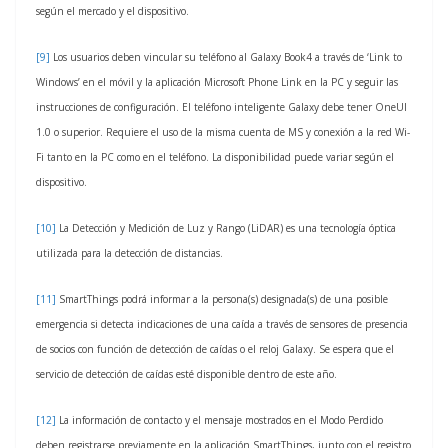
según el mercado y el dispositivo.
[9]
Los usuarios deben vincular su teléfono al Galaxy Book4 a través de ‘Link to
Windows’ en el móvil y la aplicación Microsoft Phone Link en la PC y seguir las
instrucciones de configuración. El teléfono inteligente Galaxy debe tener OneUI
1.0 o superior. Requiere el uso de la misma cuenta de MS y conexión a la red Wi-
Fi tanto en la PC como en el teléfono. La disponibilidad puede variar según el
dispositivo.
[10]
La Detección y Medición de Luz y Rango (LiDAR) es una tecnología óptica
utilizada para la detección de distancias.
[11]
SmartThings podrá informar a la persona(s) designada(s) de una posible
emergencia si detecta indicaciones de una caída a través de sensores de presencia
de socios con función de detección de caídas o el reloj Galaxy. Se espera que el
servicio de detección de caídas esté disponible dentro de este año.
[12]
La información de contacto y el mensaje mostrados en el Modo Perdido
deben registrarse previamente en la aplicación SmartThings, junto con el registro