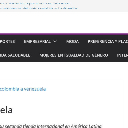
strés sísmico en pacientes de próstata
as empresas del país cuentan actualmente
de Seguridad de la Información
 pone ritmo al amor prohibido con Amantes
a inscribirse al Premio ESET al Periodismo en
ática
lará a la Isla de Margarita desde noviembre
PORTES
EMPRESARIAL
MODA
PREFERENCIA Y PLA
IDA SALUDABLE
MUJERES EN IGUALDAD DE GÉNERO
INTE
ela
su segunda tienda internacional en América Latina
.