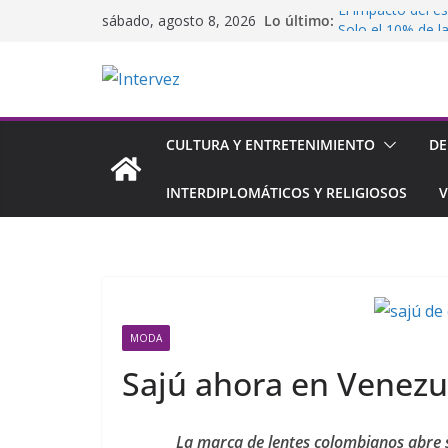
Saltar
Lo último:
El impacto del e
sábado, agosto 8, 2026
al
Solo el 10% de l
con un Director 
contenido
Luccas Rivera le
Últimos días par
Seguridad Inform
Copa Airlines vo
CULTURA Y ENTRETENIMIENTO
DE
INTERDIPLOMÁTICOS Y RELIGIOSOS
V
MODA
Sajú ahora en Venezu
La marca de lentes colombianos abre 