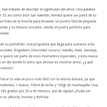
 han tratado de describir el significado del amor. Una palabra
ar. Es así como este San Valentín, Renata quiere ser parte de tu
e trata de la mezcla para brownie, un postre fácil de preparar
undo y su textura crocante, siendo el postre perfecto para
elada.
de su portafolio. Una propuesta que llega para sumarse a las
colate, Brigadeiro (chocolate oscuro), Vainilla, Maíz, Naranja,
olo quiere ser parte de esos momentos especiales, y esta nueva
en un día donde lo único que deseas es mostrar amor, ¿y qué
i mismo?
hacer tu vida un poco más fácil con la misma dulzura, ya que
ngredientes; 1 huevo, 100ml de leche y 100gr de mantequilla. Una
 180 grados por 35 a 45 minutos. ¡Así de rápido! ¿Podía ser
n es ¡Mezcla, hornea y disfruta!