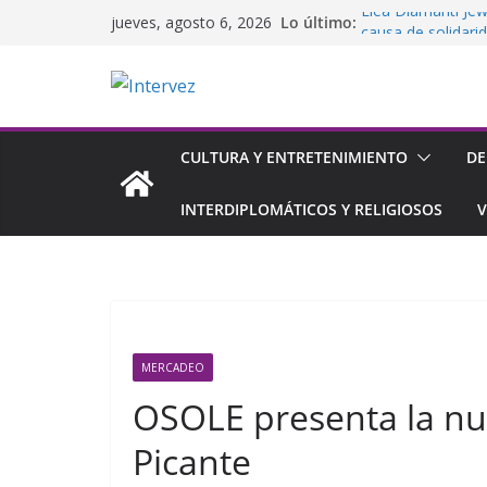
Saltar
Lo último:
Elea Diamanti Jew
jueves, agosto 6, 2026
al
causa de solidari
Ce L’ho Qua abrió
contenido
Ch
Arcos Dorados co
joven en Venezue
LG y Mundo Total 
CULTURA Y ENTRETENIMIENTO
DE
de inicial y finan
IESA lanza su pr
INTERDIPLOMÁTICOS Y RELIGIOSOS
V
MERCADEO
OSOLE presenta la nu
Picante