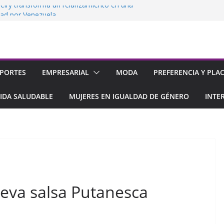
elry transforma un relanzamiento en una
dad por Venezuela
 su 2da tienda en el Sambil de
acao
nsolida su rol como promotor del empleo
la
impulsan el acceso a la tecnología con 0%
PORTES
EMPRESARIAL
MODA
PREFERENCIA Y PLA
ciamiento
imera ExpoEmpleo 100% Virtual
IDA SALUDABLE
MUJERES EN IGUALDAD DE GÉNERO
INTE
eva salsa Putanesca