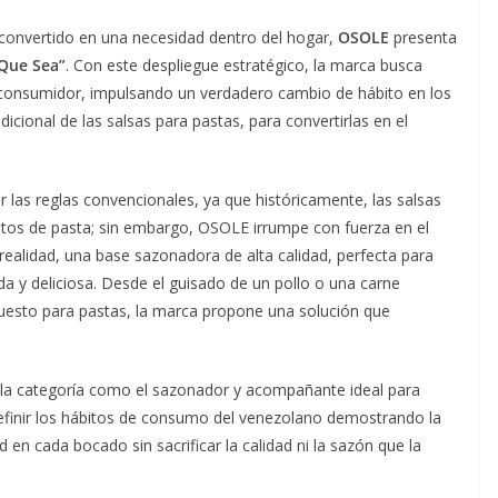
 convertido en una necesidad dentro del hogar,
OSOLE
presenta
 Que Sea”
. Con este despliegue estratégico, la marca busca
 consumidor, impulsando un verdadero cambio de hábito en los
icional de las salsas para pastas, para convertirlas en el
 las reglas convencionales, ya que históricamente, las salsas
latos de pasta; sin embargo, OSOLE irrumpe con fuerza en el
ealidad, una base sazonadora de alta calidad, perfecta para
da y deliciosa. Desde el guisado de un pollo o una carne
uesto para pastas, la marca propone una solución que
r la categoría como el sazonador y acompañante ideal para
definir los hábitos de consumo del venezolano demostrando la
d en cada bocado sin sacrificar la calidad ni la sazón que la