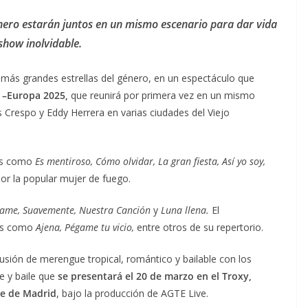
énero estarán juntos en un mismo escenario para dar vida
show inolvidable.
s más grandes estrellas del género, en un espectáculo que
 –Europa 2025,
que reunirá por primera vez en un mismo
is Crespo y Eddy Herrera en varias ciudades del Viejo
tos como
Es mentiroso, Cómo olvidar, La gran fiesta, Así yo soy,
 por la popular mujer de fuego.
tame, Suavemente, Nuestra Canción
y
Luna llena.
El
its como
Ajena, Pégame tu vicio,
entre otros de su repertorio.
usión de merengue tropical, romántico y bailable con los
e y baile que
se presentará el 20 de marzo en el Troxy,
re de Madrid
, bajo la producción de AGTE Live.