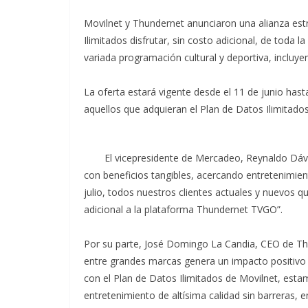
Movilnet y Thundernet anunciaron una alianza estr
Ilimitados disfrutar, sin costo adicional, de tod
variada programación cultural y deportiva, incluye
La oferta estará vigente desde el 11 de junio hasta
aquellos que adquieran el Plan de Datos Ilimitado
El vicepresidente de Mercadeo, Reynaldo Dá
con beneficios tangibles, acercando entretenimient
julio, todos nuestros clientes actuales y nuevos 
adicional a la plataforma Thundernet TVGO”.
Por su parte, José Domingo La Candia, CEO de Th
entre grandes marcas genera un impacto positivo
con el Plan de Datos Ilimitados de Movilnet, est
entretenimiento de altísima calidad sin barreras, en