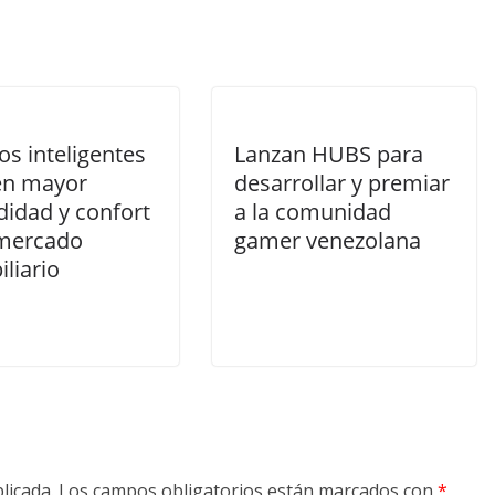
ios inteligentes
Lanzan HUBS para
en mayor
desarrollar y premiar
idad y confort
a la comunidad
 mercado
gamer venezolana
liario
licada.
Los campos obligatorios están marcados con
*