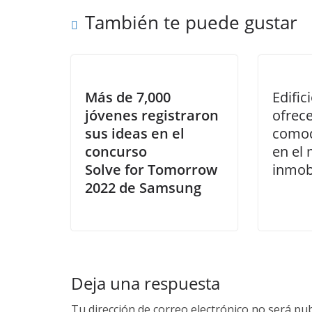
También te puede gustar
M
ás de 7,000
Edific
jó
venes registraron
ofrec
sus ideas en el
comod
concurso
en el
Solve for Tomorrow
inmobi
2022 de Samsung
Deja una respuesta
Tu dirección de correo electrónico no será pub