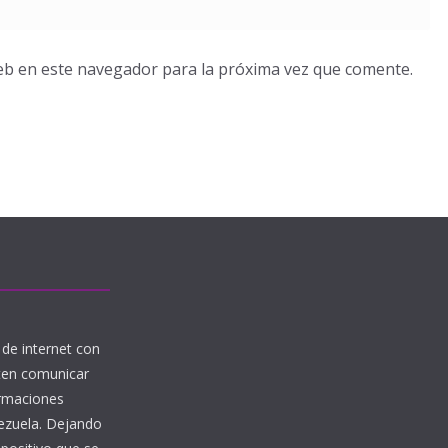
eb en este navegador para la próxima vez que comente.
de internet con
iten comunicar
ormaciones
nezuela. Dejando