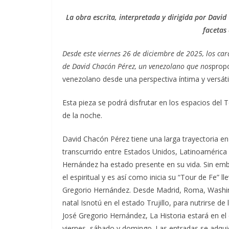
La obra escrita, interpretada y dirigida por Davi
facetas
Desde este viernes 26 de diciembre de 2025, los ca
de David Chacón Pérez, un venezolano que nos
propo
venezolano desde una perspectiva íntima y versátil
Esta pieza se podrá disfrutar en los espacios del 
de la noche.
David Chacón Pérez tiene una larga trayectoria en e
transcurrido entre Estados Unidos, Latinoamérica
Hernández ha estado presente en su vida. Sin emb
el espiritual y es así como inicia su “Tour de Fe” 
Gregorio Hernández. Desde Madrid, Roma, Washin
natal Isnotú en el estado Trujillo, para nutrirse de
José Gregorio Hernández, La Historia estará en el 
viernes, sábado y domingo. Las entradas se adqu