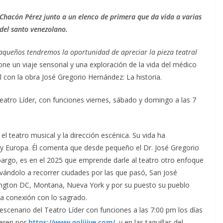
d Chacón Pérez junto a un elenco de primera que da vida a varias
 del santo venezolano.
raqueños tendremos la oportunidad de apreciar la pieza teatral
ne un viaje sensorial y una exploración de la vida del médico
 con la obra José Gregorio Hernández: La historia.
Teatro Líder, con funciones viernes, sábado y domingo a las 7
l teatro musical y la dirección escénica. Su vida ha
 y Europa. Él comenta que desde pequeño el Dr. José Gregorio
argo, es en el 2025 que emprende darle al teatro otro enfoque
llevándolo a recorrer ciudades por las que pasó, San José
gton DC, Montana, Nueva York y por su puesto su pueblo
 la conexión con lo sagrado.
escenario del Teatro Líder con funciones a las 7:00 pm los días
ieren por
https://www.goliiive.com/
y en las taquillas del