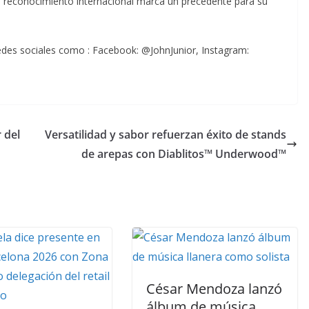
 reconocimiento internacional marca un precedente para su
redes sociales como : Facebook: @JohnJunior, Instagram:
r del
Versatilidad y sabor refuerzan éxito de stands
de arepas con Diablitos™ Underwood™
César Mendoza lanzó
álbum de música