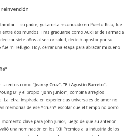
e reinvención
amiliar —su padre, guitarrista reconocido en Puerto Rico, fue
o entre dos mundos. Tras graduarse como Auxiliar de Farmacia
dedicar siete años al sector salud, decidió apostar por su
 fue mi refugio. Hoy, cerrar una etapa para abrazar mi sueño
oñé”
de talentos como
“Jeanky Cruz”, “Eli Agustín Barreto”,
“Young B”
y el propio
“John Junior”
, combina arreglos
 La letra, inspirada en experiencias universales de amor no
an memorias de ese *crush* escolar que el tiempo no borró.
un momento clave para John Junior, luego de que su anterior
 valió una nominación en los ”XII Premios a la Industria de los