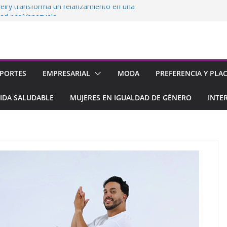
elry transforma un relanzamiento en una
dad por Venezuela
 su 2da tienda en el Sambil de
acao
nsolida su rol como promotor del empleo
la
impulsan el acceso a la tecnología con 0%
PORTES
EMPRESARIAL
MODA
PREFERENCIA Y PLA
ciamiento
imera ExpoEmpleo 100% Virtual
IDA SALUDABLE
MUJERES EN IGUALDAD DE GÉNERO
INTE