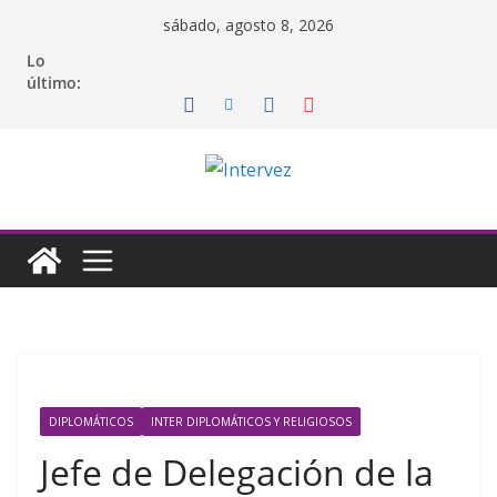
Saltar
sábado, agosto 8, 2026
al
Lo
contenido
último:
DIPLOMÁTICOS
INTER DIPLOMÁTICOS Y RELIGIOSOS
Jefe de Delegación de la