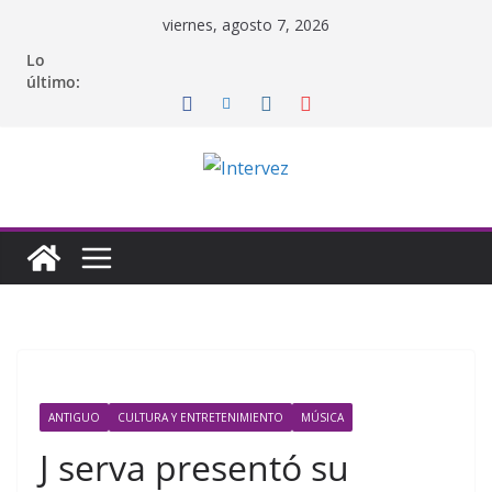
Saltar
viernes, agosto 7, 2026
al
Lo
contenido
último:
ANTIGUO
CULTURA Y ENTRETENIMIENTO
MÚSICA
J serva presentó su