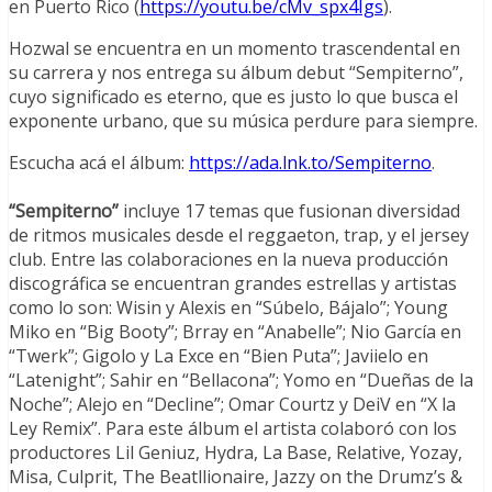
en Puerto Rico (
https://youtu.be/cMv_spx4Igs
).
Hozwal se encuentra en un momento trascendental en
su carrera y nos entrega su álbum debut “Sempiterno”,
cuyo significado es eterno, que es justo lo que busca el
exponente urbano, que su música perdure para siempre.
Escucha acá el álbum:
https://ada.lnk.to/Sempiterno
.
“Sempiterno”
incluye 17 temas que fusionan diversidad
de ritmos musicales desde el reggaeton, trap, y el jersey
club. Entre las colaboraciones en la nueva producción
discográfica se encuentran grandes estrellas y artistas
como lo son: Wisin y Alexis en “Súbelo, Bájalo”; Young
Miko en “Big Booty”; Brray en “Anabelle”; Nio García en
“Twerk”; Gigolo y La Exce en “Bien Puta”; Javiielo en
“Latenight”; Sahir en “Bellacona”; Yomo en “Dueñas de la
Noche”; Alejo en “Decline”; Omar Courtz y DeiV en “X la
Ley Remix”. Para este álbum el artista colaboró con los
productores Lil Geniuz, Hydra, La Base, Relative, Yozay,
Misa, Culprit, The Beatllionaire, Jazzy on the Drumz’s &