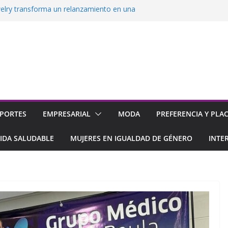
elry transforma un relanzamiento en una
dad por Venezuela
 su 2da tienda en el Sambil de
acao
nsolida su rol como promotor del empleo
la
impulsan el acceso a la tecnología con 0%
ciamiento
imera ExpoEmpleo 100% Virtual
PORTES
EMPRESARIAL
MODA
PREFERENCIA Y PLA
IDA SALUDABLE
MUJERES EN IGUALDAD DE GÉNERO
INTE