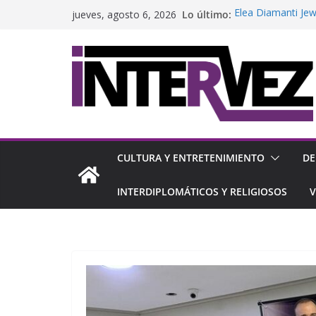
Saltar
Lo último:
Elea Diamanti Jew
jueves, agosto 6, 2026
al
causa de solidari
Ce L’ho Qua abrió
contenido
Ch
Arcos Dorados co
joven en Venezue
LG y Mundo Total 
de inicial y finan
IESA lanza su pr
CULTURA Y ENTRETENIMIENTO
DE
INTERDIPLOMÁTICOS Y RELIGIOSOS
V