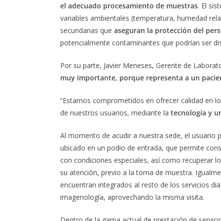
el adecuado procesamiento de muestras
. El si
variables ambientales (temperatura, humedad relat
secundarias que
aseguran la protección del per
potencialmente contaminantes que podrían ser disp
Por su parte, Javier Meneses, Gerente de Laborat
muy importante, porque representa a un pacie
“Estamos comprometidos en ofrecer calidad en los
de nuestros usuarios, mediante la
tecnología y u
Al momento de acudir a nuestra sede, el usuario po
ubicado en un podio de entrada, que permite consid
con condiciones especiales, así como recuperar los 
su atención, previo a la toma de muestra. Igualmen
encuentran integrados al resto de los servicios dia
imagenología, aprovechando la misma visita.
Dentro de la gama actual de prestación de servic