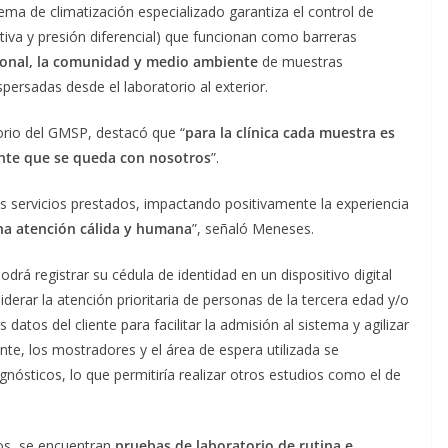
stema de climatización especializado garantiza el control de
iva y presión diferencial) que funcionan como barreras
sonal, la comunidad y medio ambiente
de muestras
ersadas desde el laboratorio al exterior.
orio del GMSP, destacó que “
para la clínica cada muestra es
nte que se queda con nosotros
”.
 servicios prestados, impactando positivamente la experiencia
na atención cálida y humana
”, señaló Meneses.
drá registrar su cédula de identidad en un dispositivo digital
erar la atención prioritaria de personas de la tercera edad y/o
datos del cliente para facilitar la admisión al sistema y agilizar
te, los mostradores y el área de espera utilizada se
gnósticos, lo que permitiría realizar otros estudios como el de
ios, se encuentran
pruebas de laboratorio de rutina e