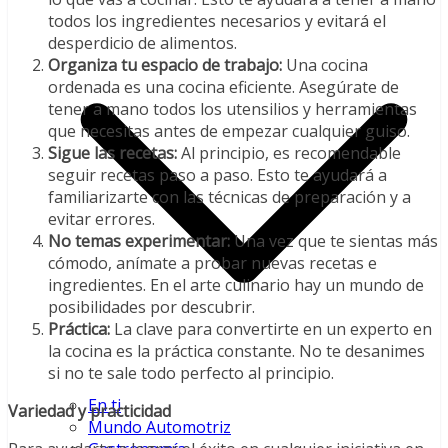
todos los ingredientes necesarios y evitará el
desperdicio de alimentos.
Organiza tu espacio de trabajo:
Una cocina
ordenada es una cocina eficiente. Asegúrate de
tener a mano todos los utensilios y herramientas
que necesitas antes de empezar cualquier guiso.
Sigue las recetas:
Al principio, es recomendable
seguir recetas paso a paso. Esto te ayudará a
familiarizarte con las técnicas de preparación y a
evitar errores.
No temas experimentar:
Una vez que te sientas más
cómodo, anímate a probar nuevas recetas e
ingredientes. En el arte culinario hay un mundo de
posibilidades por descubrir.
Práctica:
La clave para convertirte en un experto en
la cocina es la práctica constante. No te desanimes
si no te sale todo perfecto al principio.
En ti
Variedad y practicidad
Mundo Automotriz