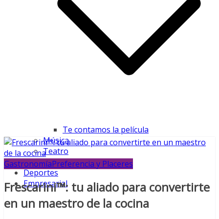
Te contamos la película
Música
Teatro
Farándula
Gastronomía
Preferencia y Placeres
Deportes
Empresarial
Frescarini™: tu aliado para convertirte
en un maestro de la cocina