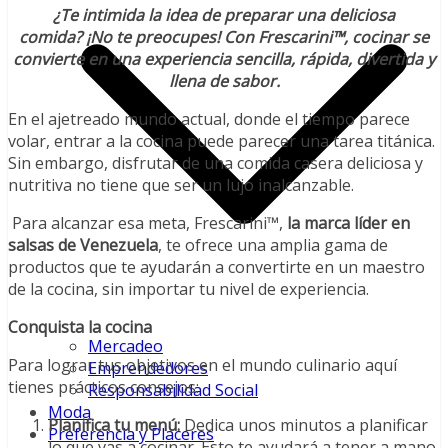
¿Te intimida la idea de preparar una deliciosa
comida? ¡No te preocupes! Con Frescarini™, cocinar se
convierte en una experiencia sencilla, rápida, divertida y
llena de sabor.
En el ajetreado mundo actual, donde el tiempo parece
volar, entrar a la cocina puede parecer una tarea titánica.
Sin embargo, disfrutar de una comida casera deliciosa y
nutritiva no tiene que ser un lujo inalcanzable.
Para alcanzar esa meta, Frescarini™,
la marca líder en
salsas de Venezuela
, te ofrece una amplia gama de
productos que te ayudarán a convertirte en un maestro
de la cocina, sin importar tu nivel de experiencia.
Conquista la cocina
Mercadeo
Para lograr tus objetivos en el mundo culinario aquí
Emprendedores
tienes prácticos consejos:
Responsabilidad Social
Moda
Planifica tu menú:
Dedica unos minutos a planificar
Preferencia y Placeres
lo que vas a cocinar. Esto te ayudará a tener a mano