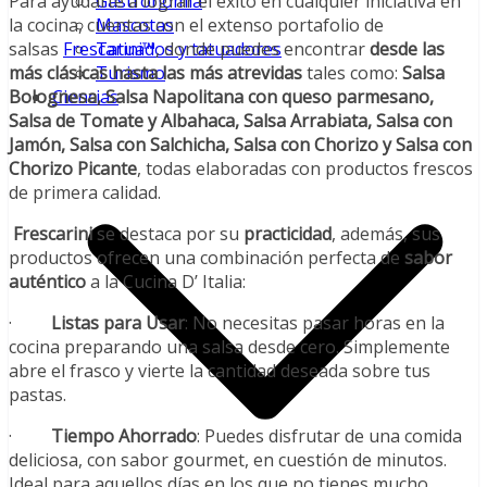
Para ayudarte a lograr el éxito en cualquier iniciativa en
Gastronomía
la cocina, cuentas con el extenso portafolio de
Mascotas
salsas
Frescarini™
, donde puedes encontrar
desde las
Tatuados y tatuadores
más clásicas hasta las más atrevidas
tales como:
Salsa
Turismo
Bolognesa, Salsa Napolitana con queso parmesano,
Ciencias
Salsa de Tomate y Albahaca, Salsa Arrabiata, Salsa con
Jamón, Salsa con Salchicha, Salsa con Chorizo y Salsa con
Chorizo Picante
, todas elaboradas con productos frescos
de primera calidad.
Frescarini
se destaca por su
practicidad
, además, sus
productos ofrecen una combinación perfecta de
sabor
auténtico
a la Cucina D’ Italia:
·
Listas para Usar
: No necesitas pasar horas en la
cocina preparando una salsa desde cero. Simplemente
abre el frasco y vierte la cantidad deseada sobre tus
pastas.
·
Tiempo Ahorrado
: Puedes disfrutar de una comida
deliciosa, con sabor gourmet, en cuestión de minutos.
Ideal para aquellos días en los que no tienes mucho