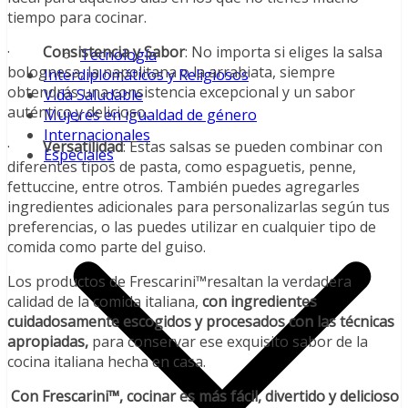
tiempo para cocinar.
·
Consistencia y Sabor
: No importa si eliges la salsa
Tecnología
bolognesa, la napolitana o la arrabiata, siempre
Interdiplomáticos y Religiosos
obtendrás una consistencia excepcional y un sabor
Vida Saludable
auténtico y delicioso.
Mujeres en igualdad de género
Internacionales
·
Versatilidad
: Estas salsas se pueden combinar con
Especiales
diferentes tipos de pasta, como espaguetis, penne,
fettuccine, entre otros. También puedes agregarles
ingredientes adicionales para personalizarlas según tus
preferencias, o las puedes utilizar en cualquier tipo de
comida como parte del guiso.
Los productos de Frescarini™resaltan la verdadera
calidad de la comida italiana,
con ingredientes
cuidadosamente escogidos y procesados con las técnicas
apropiadas,
para conservar ese exquisito sabor de la
cocina italiana hecha en casa.
Con Frescarini™, cocinar es más fácil, divertido y delicioso