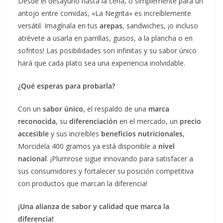
Desde el desayuno hasta la cena, o simplemente para un
antojo entre comidas, «La Negrita» es increíblemente
versátil. Imagínala en tus
arepas
, sandwiches, ¡o incluso
atrévete a usarla en parrillas, guisos, a la plancha o en
sofritos! Las posibilidades son infinitas y su sabor único
hará que cada plato sea una experiencia inolvidable.
¿Qué esperas para probarla?
Con un
sabor único
, el respaldo de una
marca
reconocida
, su
diferenciación
en el mercado, un
precio
accesible
y sus increíbles
beneficios nutricionales
,
Morcidela 400 gramos ya está disponible a
nivel
nacional
. ¡Plumrose sigue innovando para satisfacer a
sus consumidores y fortalecer su posición competitiva
con productos que marcan la diferencia!
¡Una alianza de sabor y calidad que marca la
diferencia!