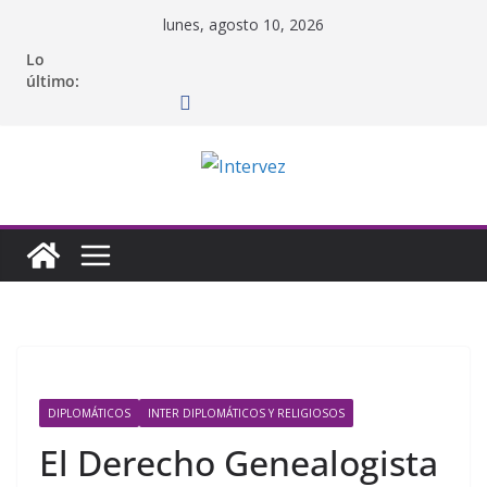
Saltar
lunes, agosto 10, 2026
al
Lo
contenido
último:
DIPLOMÁTICOS
INTER DIPLOMÁTICOS Y RELIGIOSOS
El Derecho Genealogista