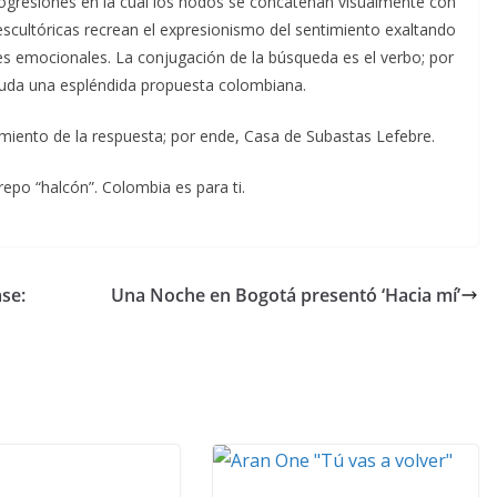
ogresiones en la cual los nodos se concatenan visualmente con
 escultóricas recrean el expresionismo del sentimiento exaltando
ades emocionales. La conjugación de la búsqueda es el verbo; por
in duda una espléndida propuesta colombiana.
cimiento de la respuesta; por ende, Casa de Subastas Lefebre.
epo “halcón”. Colombia es para ti.
se:
Una Noche en Bogotá presentó ‘Hacia mí’