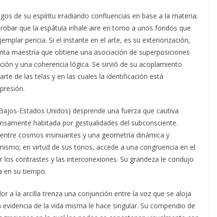
gos de su espíritu irradiando confluencias en base a la materia;
robar que la espátula inhale aire en torno a unos fondos que
mplar pericia. Si el instante en el arte, es su exteriorización,
anta maestría que obtiene una asociación de superposiciones
ión y una coherencia lógica. Se sirvió de su acoplamiento
e de las telas y en las cuales la identificación está
xpresión.
s Bajos-Estados Unidos) desprende una fuerza que cautiva
nsamente habitada por gestualidades del subconsciente.
entre cosmos insinuantes y una geometría dinámica y
 mismo; en virtud de sus tonos, accede a una congruencia en el
r los contrastes y las interconexiones. Su grandeza le condujo
sa en su tiempo.
 a la arcilla trenza una conjunción entre la voz que se aloja
 la evidencia de la vida misma le hace singular. Su compendio de