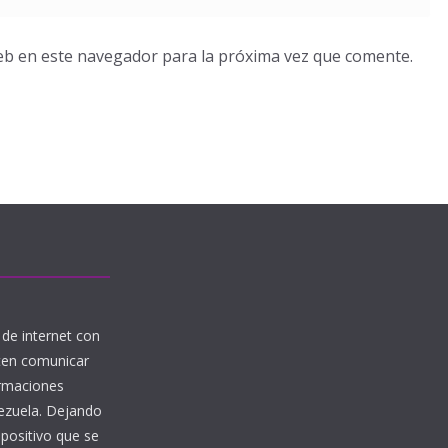
eb en este navegador para la próxima vez que comente.
de internet con
iten comunicar
ormaciones
nezuela. Dejando
 positivo que se