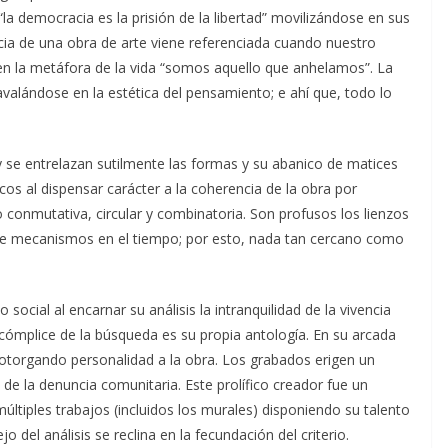
a democracia es la prisión de la libertad” movilizándose en sus
cia de una obra de arte viene referenciada cuando nuestro
 en la metáfora de la vida “somos aquello que anhelamos”. La
avalándose en la estética del pensamiento; e ahí que, todo lo
 se entrelazan sutilmente las formas y su abanico de matices
s al dispensar carácter a la coherencia de la obra por
onmutativa, circular y combinatoria. Son profusos los lienzos
de mecanismos en el tiempo; por esto, nada tan cercano como
 social al encarnar su análisis la intranquilidad de la vivencia
 cómplice de la búsqueda es su propia antología. En su arcada
s otorgando personalidad a la obra. Los grabados erigen un
 de la denuncia comunitaria. Este prolífico creador fue un
múltiples trabajos (incluidos los murales) disponiendo su talento
 del análisis se reclina en la fecundación del criterio.