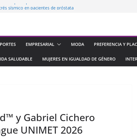
imera ExpoEmpleo 100% Virtual
trés sísmico en pacientes de próstata
 su 2da tienda en el Sambil de
acao
onsolida su rol como promotor del empleo
la
 impulsan el acceso a la tecnología con 0%
PORTES
EMPRESARIAL
MODA
PREFERENCIA Y PLA
ciamiento
IDA SALUDABLE
MUJERES EN IGUALDAD DE GÉNERO
INTE
d™ y Gabriel Cichero
eague UNIMET 2026