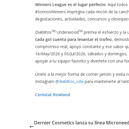
Winners League es el lugar perfecto
. Aquí todos
#SomosWinners impregna cada rincón de la cancha
degustaciones, actividades, concursos y obsequios
TM
TM
Diablitos
Underwood
premia el esfuerzo y la 
cada gol cuenta para levantar el trofeo
, demost
compromiso real, apoyo constante y ese sabor que
16/May/2026 y 05/Jul/2026, sábados y domingos, en
apoyar a tu equipo favorito y divertirte con una f
Únete a la mejor forma de comer jamón y visita 
Instagram
@diablitos_vzla
para mantenerte al tant
Comstat Rowland
Dernier Cosmetics lanza su línea Microneed