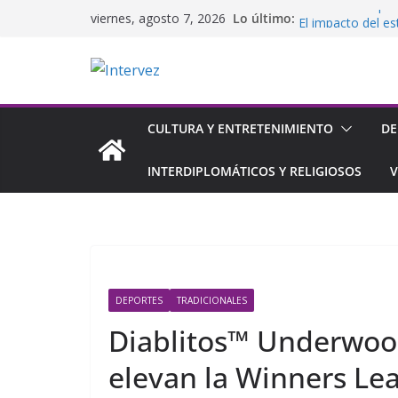
Saltar
IESA lanza su pr
Lo último:
viernes, agosto 7, 2026
al
El impacto del es
Ce L’ho Qua abrió
contenido
Ch
Arcos Dorados c
joven en Venezue
LG y Mundo Total
CULTURA Y ENTRETENIMIENTO
DE
de inicial y finan
INTERDIPLOMÁTICOS Y RELIGIOSOS
V
DEPORTES
TRADICIONALES
Diablitos™ Underwoo
elevan la Winners L