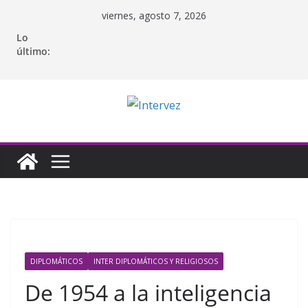
Saltar
viernes, agosto 7, 2026
al
Lo
contenido
último:
DIPLOMÁTICOS
INTER DIPLOMÁTICOS Y RELIGIOSOS
De 1954 a la inteligencia