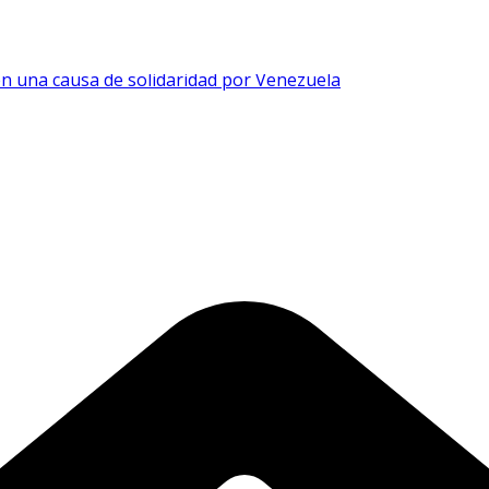
n una causa de solidaridad por Venezuela
en el Sambil de Chacao
mpleo joven en Venezuela
on 0% de inicial y financiamiento