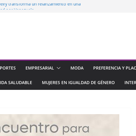
elry transforma un relanzamiento en una
dad por Venezuela
 su 2da tienda en el Sambil de
acao
nsolida su rol como promotor del empleo
la
impulsan el acceso a la tecnología con 0%
ciamiento
imera ExpoEmpleo 100% Virtual
PORTES
EMPRESARIAL
MODA
PREFERENCIA Y PLA
IDA SALUDABLE
MUJERES EN IGUALDAD DE GÉNERO
INTE